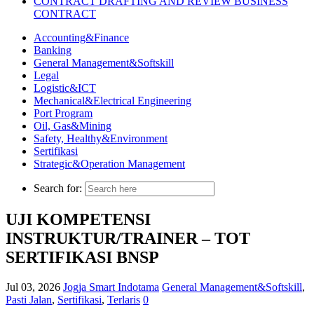
CONTRACT DRAFTING AND REVIEW BUSINESS
CONTRACT
Accounting&Finance
Banking
General Management&Softskill
Legal
Logistic&ICT
Mechanical&Electrical Engineering
Port Program
Oil, Gas&Mining
Safety, Healthy&Environment
Sertifikasi
Strategic&Operation Management
Search for:
UJI KOMPETENSI
INSTRUKTUR/TRAINER – TOT
SERTIFIKASI BNSP
Jul 03, 2026
Jogja Smart Indotama
General Management&Softskill
,
Pasti Jalan
,
Sertifikasi
,
Terlaris
0