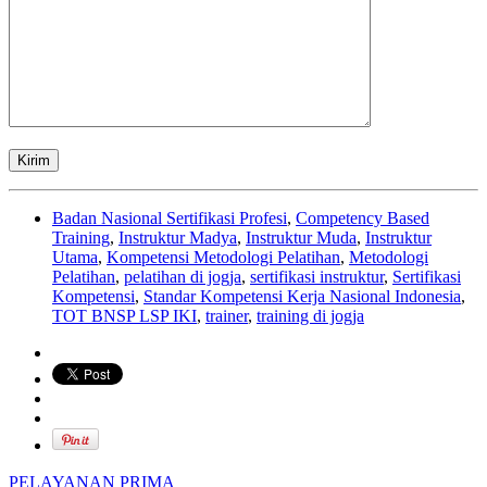
Badan Nasional Sertifikasi Profesi
,
Competency Based
Training
,
Instruktur Madya
,
Instruktur Muda
,
Instruktur
Utama
,
Kompetensi Metodologi Pelatihan
,
Metodologi
Pelatihan
,
pelatihan di jogja
,
sertifikasi instruktur
,
Sertifikasi
Kompetensi
,
Standar Kompetensi Kerja Nasional Indonesia
,
TOT BNSP LSP IKI
,
trainer
,
training di jogja
PELAYANAN PRIMA