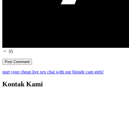
=
35
start your cheap live sex chat with our blonde cam girls!
Kontak Kami