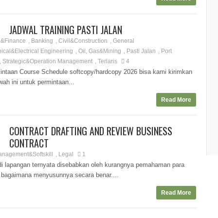
JADWAL TRAINING PASTI JALAN
g&Finance
Banking
Civil&Construction
General
,
,
,
cal&Electrical Engineering
Oil, Gas&Mining
Pasti Jalan
Port
,
,
,
Strategic&Operation Management
Terlaris
4
,
,
aan Course Schedule softcopy/hardcopy 2026 bisa kami kirimkan
wah ini untuk permintaan...
Read More
CONTRACT DRAFTING AND REVIEW BUSINESS
CONTRACT
anagement&Softskill
Legal
1
,
i lapangan ternyata disebabkan oleh kurangnya pemahaman para
an bagaimana menyusunnya secara benar....
Read More