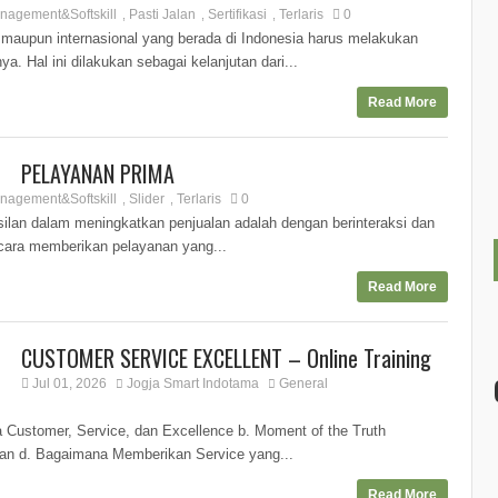
nagement&Softskill
Pasti Jalan
Sertifikasi
Terlaris
0
,
,
,
upun internasional yang berada di Indonesia harus melakukan
a. Hal ini dilakukan sebagai kelanjutan dari...
Read More
PELAYANAN PRIMA
nagement&Softskill
Slider
Terlaris
0
,
,
ilan dalam meningkatkan penjualan adalah dengan berinteraksi dan
cara memberikan pelayanan yang...
Read More
CUSTOMER SERVICE EXCELLENT – Online Training
Jul 01, 2026
Jogja Smart Indotama
General
Customer, Service, dan Excellence b. Moment of the Truth
an d. Bagaimana Memberikan Service yang...
Read More