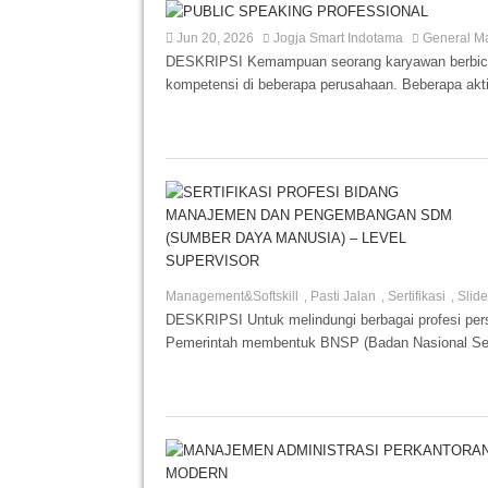
Jun 20, 2026
Jogja Smart Indotama
General M
DESKRIPSI Kemampuan seorang karyawan berbicara 
kompetensi di beberapa perusahaan. Beberapa akti
Management&Softskill
Pasti Jalan
Sertifikasi
Slide
,
,
,
DESKRIPSI Untuk melindungi berbagai profesi pe
Pemerintah membentuk BNSP (Badan Nasional Serti