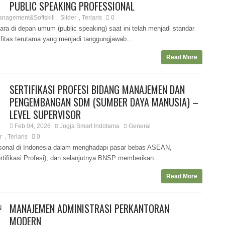
PUBLIC SPEAKING PROFESSIONAL
anagement&Softskill
Slider
Terlaris
0
,
,
di depan umum (public speaking) saat ini telah menjadi standar
fitas terutama yang menjadi tanggungjawab...
Read More
SERTIFIKASI PROFESI BIDANG MANAJEMEN DAN
PENGEMBANGAN SDM (SUMBER DAYA MANUSIA) –
LEVEL SUPERVISOR
Feb 04, 2026
Jogja Smart Indotama
General
r
Terlaris
0
,
rsonal di Indonesia dalam menghadapi pasar bebas ASEAN,
fikasi Profesi), dan selanjutnya BNSP memberikan...
Read More
MANAJEMEN ADMINISTRASI PERKANTORAN
MODERN