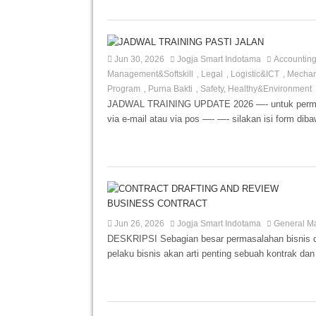
Jun 30, 2026
Jogja Smart Indotama
Accountin
Management&Softskill
Legal
Logistic&ICT
Mechani
,
,
,
Program
Purna Bakti
Safety, Healthy&Environment
,
,
JADWAL TRAINING UPDATE 2026 —- untuk permint
via e-mail atau via pos —- —- silakan isi form diba
Jun 26, 2026
Jogja Smart Indotama
General M
DESKRIPSI Sebagian besar permasalahan bisnis d
pelaku bisnis akan arti penting sebuah kontrak d