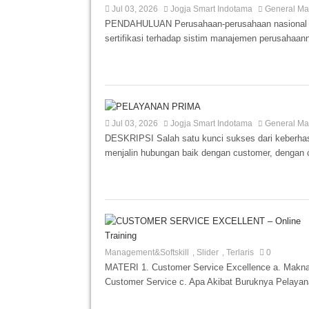
Jul 03, 2026
Jogja Smart Indotama
General Ma
PENDAHULUAN Perusahaan-perusahaan nasional ma
sertifikasi terhadap sistim manajemen perusahaanny
Jul 03, 2026
Jogja Smart Indotama
General Ma
DESKRIPSI Salah satu kunci sukses dari keberhas
menjalin hubungan baik dengan customer, dengan 
Management&Softskill
Slider
Terlaris
0
,
,
MATERI 1. Customer Service Excellence a. Makna 
Customer Service c. Apa Akibat Buruknya Pelayan