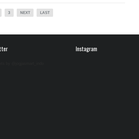
3
NEXT
LAST
tter
Instagram
ts by @jogjasmart_indo