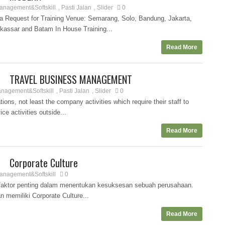
anagement&Softskill
Pasti Jalan
Slider
0
,
,
Request for Training Venue: Semarang, Solo, Bandung, Jakarta,
kassar and Batam In House Training...
Read More
TRAVEL BUSINESS MANAGEMENT
nagement&Softskill
Pasti Jalan
Slider
0
,
,
ns, not least the company activities which require their staff to
ice activities outside...
Read More
Corporate Culture
anagement&Softskill
0
 faktor penting dalam menentukan kesuksesan sebuah perusahaan.
 memiliki Corporate Culture...
Read More