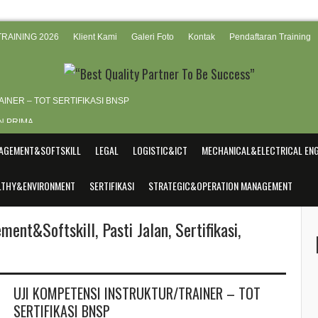
RAINING 2026
Klient Kami
Galeri Foto
Kontak
Pendaftaran Training
INER – TOT SERTIFIKASI BNSP
N PRIMA
ENT – Online Training
AGEMENT&SOFTSKILL
LEGAL
LOGISTIC&ICT
MECHANICAL&ELECTRICAL ENG
G PASTI JALAN
ALTHY&ENVIRONMENT
SERTIFIKASI
STRATEGIC&OPERATION MANAGEMENT
VIEW BUSINESS CONTRACT
ment&Softskill
,
Pasti Jalan
,
Sertifikasi
,
UJI KOMPETENSI INSTRUKTUR/TRAINER – TOT
SERTIFIKASI BNSP