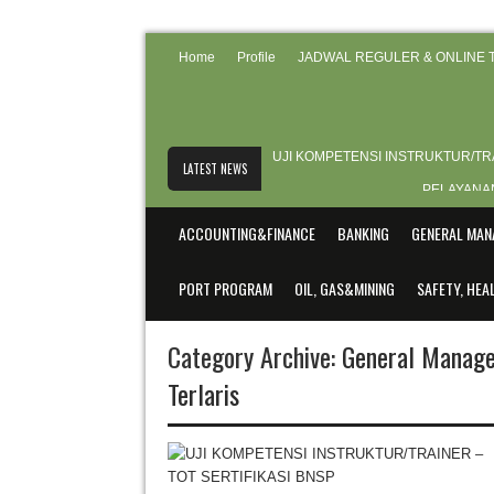
Home
Profile
JADWAL REGULER & ONLINE T
UJI KOMPETENSI INSTRUKTUR/TRA
LATEST NEWS
PELAYANA
CUSTOMER SERVICE EXCELL
ACCOUNTING&FINANCE
BANKING
GENERAL MAN
JADWAL TRAININ
PORT PROGRAM
OIL, GAS&MINING
SAFETY, HE
CONTRACT DRAFTING AND RE
Category Archive:
General Manage
Terlaris