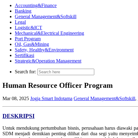
Accounting&Finance
Banking
General Management&Softskill
Legal
Logistic&ICT
Mechanical&Electrical Engineering
Port Program
Oil, Gas&Mining
Safety, Healthy&Environment
Sertifikasi
Strategic&Operation Management
Search for:
Human Resource Officer Program
Mar 08, 2025
Jogja Smart Indotama
General Management&Softskill
,
DESKRIPSI
Untuk mendukung pertumbuhan bisnis, perusahaan harus diawaki pa
SDM menjadi demikian penting dilihat dari dua segi yaitu menyeim