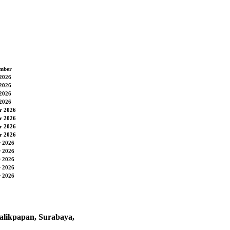
ember
 2026
 2026
 2026
 2026
r 2026
r 2026
r 2026
r 2026
r 2026
r 2026
r 2026
r 2026
r 2026
alikpapan, Surabaya,