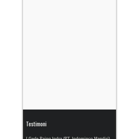
Testimoni
I Gede Paing Indra (PT. Indominco Mandiri)