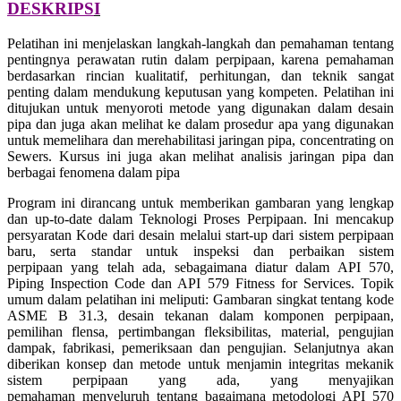
DESKRIPS
I
Pelatihan ini menjelaskan langkah-langkah dan pemahaman tentang
pentingnya perawatan rutin dalam perpipaan, karena pemahaman
berdasarkan rincian kualitatif, perhitungan, dan teknik sangat
penting dalam mendukung keputusan yang kompeten. Pelatihan ini
ditujukan untuk menyoroti metode yang digunakan dalam desain
pipa dan juga akan melihat ke dalam prosedur apa yang digunakan
untuk memelihara dan merehabilitasi jaringan pipa, concentrating on
Sewers. Kursus ini juga akan melihat analisis jaringan pipa dan
berbagai fenomena dalam pipa
Program ini dirancang untuk memberikan gambaran yang lengkap
dan up-to-date dalam Teknologi Proses Perpipaan. Ini mencakup
persyaratan Kode dari desain melalui start-up dari sistem perpipaan
baru, serta standar untuk inspeksi dan perbaikan sistem
perpipaan yang telah ada, sebagaimana diatur dalam API 570,
Piping Inspection Code dan API 579 Fitness for Services. Topik
umum dalam pelatihan ini meliputi: Gambaran singkat tentang kode
ASME B 31.3, desain tekanan dalam komponen perpipaan,
pemilihan flensa, pertimbangan fleksibilitas, material, pengujian
dampak, fabrikasi, pemeriksaan dan pengujian. Selanjutnya akan
diberikan konsep dan metode untuk menjamin integritas mekanik
sistem perpipaan yang ada, yang menyajikan
pemahaman menyeluruh tentang bagaimana metodologi API 570