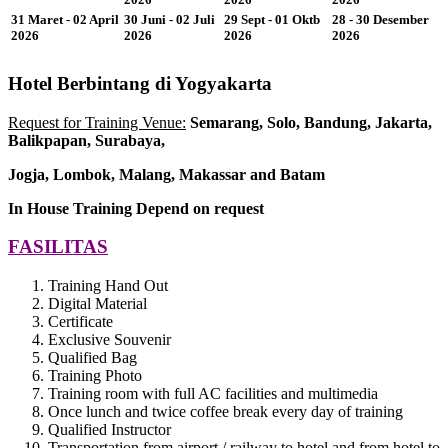
31 Maret - 02 April
30 Juni - 02 Juli
29 Sept - 01 Oktb
28 - 30 Desember
2026
2026
2026
2026
Hotel Berbintang di Yogyakarta
Request for Training Venue:
Semarang, Solo, Bandung, Jakarta,
Balikpapan, Surabaya,
Jogja
, Lombok
, Malang, Makassar
and Batam
In House Training
Depend on request
FASILITAS
Training Hand Out
Digital Material
Certificate
Exclusive Souvenir
Qualified Bag
Training Photo
Training room with full AC facilities and multimedia
Once lunch and twice coffee break every day of training
Qualified Instructor
Transportation from airport / railway to hotel and from hotel to