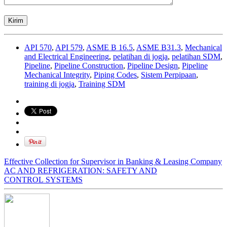
API 570
,
API 579
,
ASME B 16.5
,
ASME B31.3
,
Mechanical
and Electrical Engineering
,
pelatihan di jogja
,
pelatihan SDM
,
Pipeline
,
Pipeline Construction
,
Pipeline Design
,
Pipeline
Mechanical Integrity
,
Piping Codes
,
Sistem Perpipaan
,
training di jogja
,
Training SDM
Effective Collection for Supervisor in Banking & Leasing Company
AC AND REFRIGERATION: SAFETY AND
CONTROL SYSTEMS