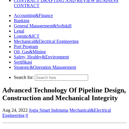
CONTRACT DRAFTING AND REVIEW BUSINESS
CONTRACT
Accounting&Finance
Banking
General Management&Softskill
Legal
Logistic&ICT
Mechanical&Electrical Engineering
Port Program
Oil, Gas&Mining
Safety, Healthy&Environment
Sertifikasi
Strategic&Operation Management
Search for:
Advanced Technology Of Pipeline Design,
Construction and Mechanical Integrity
Aug 24, 2022
Jogja Smart Indotama
Mechanical&Electrical
Engineering
0