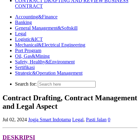
CONTRACT DRAFTING AND REVIEW BUSINESS
CONTRACT
Accounting&Finance
Banking
General Management&Softskill
Legal
Logistic&ICT
Mechanical&Electrical Engineering
Port Program
Oil, Gas&Mining
Safety, Healthy&Environment
Sertifikasi
Strategic&Operation Management
Search for:
Contract Drafting, Contract Management
and Legal Aspect
Jul 02, 2024
Jogja Smart Indotama
Legal
,
Pasti Jalan
0
DESKRIPS
I