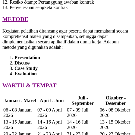
12. Resiko &amp; Pertanggungjawaban kontrak
13. Penyelesaian sengketa kontrak
METODE
Kegiatan pelatihan dirancang agar peserta dapat memahami secara
komprehensif materi yang disampaikan, sehingga dapat
dimplementasikan secara aplikatif dalam dunia kerja. Adapun
metode yang digunakan adalah:
Presentation
Discuss
Case Study
Evaluation
WAKTU & TEMPAT
Juli -
Oktober -
Januari - Maret
April - Juni
September
Desember
06 - 08 Januari
07 - 09 April
07 - 09 Juli
06 - 08 Oktober
2026
2026
2026
2026
13 - 15 Januari
14 - 16 April
14 - 16 Juli
13 - 15 Oktober
2026
2026
2026
2026
20 - 22 Januari
21 - 23 April
21 - 23 Juli
20 - 22 Oktober