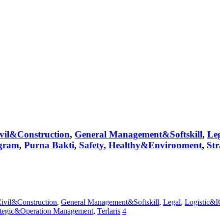
vil&Construction
,
General Management&Softskill
,
Le
ogram
,
Purna Bakti
,
Safety, Healthy&Environment
,
St
ivil&Construction
,
General Management&Softskill
,
Legal
,
Logistic&
ategic&Operation Management
,
Terlaris
4