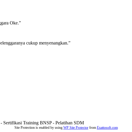
nggara Oke.”
enyelenggaranya cukup menyenangkan.”
g - Sertifikasi Training BNSP - Pelatihan SDM
Site Protection is enabled by using
WP Site Protector
from
Exattosoft.com