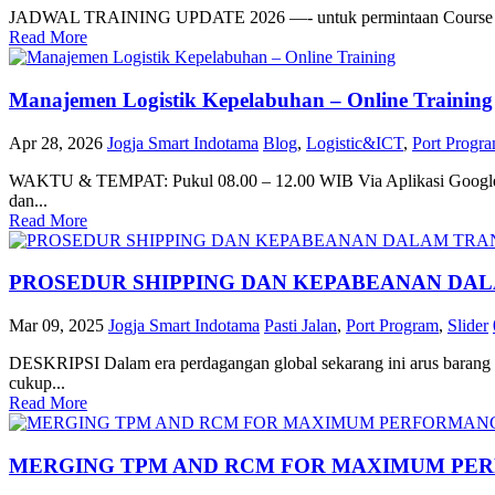
JADWAL TRAINING UPDATE 2026 —- untuk permintaan Course Schedule
Read More
Manajemen Logistik Kepelabuhan – Online Training
Apr 28, 2026
Jogja Smart Indotama
Blog
,
Logistic&ICT
,
Port Progr
WAKTU & TEMPAT: Pukul 08.00 – 12.00 WIB Via Aplikasi Google me
dan...
Read More
PROSEDUR SHIPPING DAN KEPABEANAN DAL
Mar 09, 2025
Jogja Smart Indotama
Pasti Jalan
,
Port Program
,
Slider
DESKRIPSI Dalam era perdagangan global sekarang ini arus barang m
cukup...
Read More
MERGING TPM AND RCM FOR MAXIMUM PE