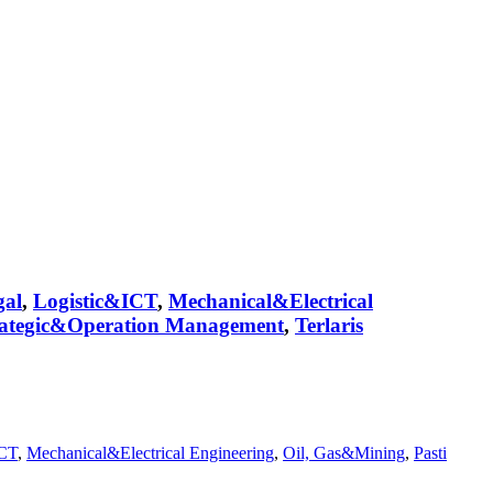
gal
,
Logistic&ICT
,
Mechanical&Electrical
rategic&Operation Management
,
Terlaris
ICT
,
Mechanical&Electrical Engineering
,
Oil, Gas&Mining
,
Pasti