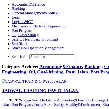
Accounting&Finance
Banking
General Management&Softskill
Legal
Logistic&ICT
Mechanical&Electrical Engineering
Port Program
Oil, Gas&Mining
Safety, Healthy&Environment
Sertifikasi
Strategic&Operation Management
Search for:
Category Archive:
Accounting&Finance
,
Banking
,
Ci
Engineering
,
Oil, Gas&Mining
,
Pasti Jalan
,
Port Pr
JADWAL TRAINING PASTI JALAN
Jun 30, 2026
Jogja Smart Indotama
Accounting&Finance
,
Banking
,
C
Jalan
,
Port Program
,
Purna Bakti
,
Safety, Healthy&Environment
,
Str