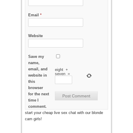
Email
*
Website
Save my
name,
email, and
eight
+
seven
=
website in
this
browser
for the next
time I
comment.
start your cheap live sex chat with our blonde
cam girls!