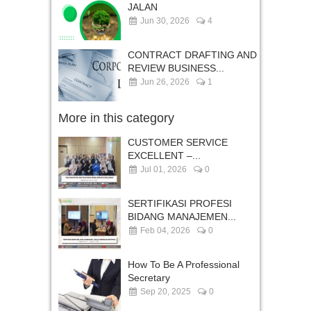
JALAN
Jun 30, 2026
4
CONTRACT DRAFTING AND
REVIEW BUSINESS...
Jun 26, 2026
1
More in this category
CUSTOMER SERVICE
EXCELLENT –...
Jul 01, 2026
0
SERTIFIKASI PROFESI
BIDANG MANAJEMEN...
Feb 04, 2026
0
How To Be A Professional
Secretary
Sep 20, 2025
0