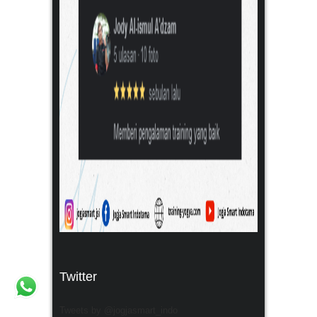
Twitter
Tweets by @jogjasmart_indo