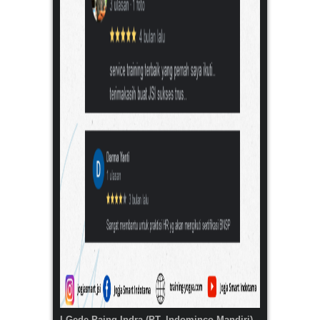
I Gede Paing Indra (PT. Indominco Mandiri)