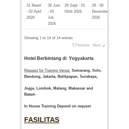
31 Maret
30 Juni
29 Sept - 01
28 - 30
- 02 April
- 02
Oktb 2026
Desember
2026
Juli
2026
2026
Showing 1 to 14 of 14 entries
Previous
Next
Hotel
Berbintang di
Yogyakarta
Request for Training Venue:
Semarang, Solo,
Bandung, Jakarta, Balikpapan, Surabaya,
Jogja
, Lombok
, Malang, Makassar
and
Batam
In House Training
Depend on request
FASILITAS