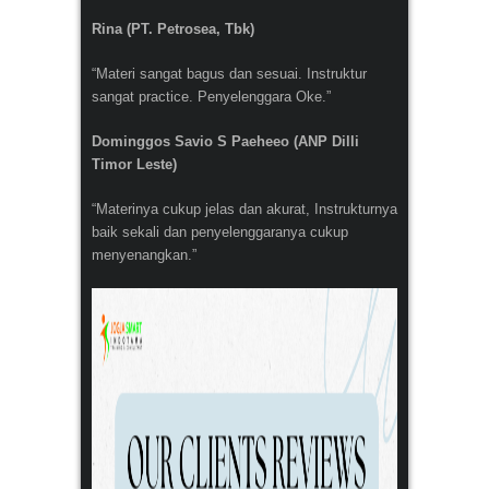
Rina (PT. Petrosea, Tbk)
“Materi sangat bagus dan sesuai. Instruktur
sangat practice. Penyelenggara Oke.”
Dominggos Savio S Paeheeo (ANP Dilli
Timor Leste)
“Materinya cukup jelas dan akurat, Instrukturnya
baik sekali dan penyelenggaranya cukup
menyenangkan.”