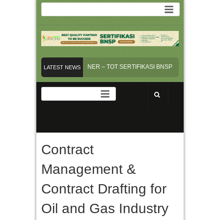
TENSI INSTRUKTUR/TRAINER – TOT SERTIFIKASI BNSP
PELAYANAN PRIM
LATEST NEWS
ERVICE EXCELLENT – Online Training
JADWAL TRAINING PASTI JALAN
DRAFTING AND REVIEW BUSINESS CONTRACT
Contract
Management &
Contract Drafting for
Oil and Gas Industry