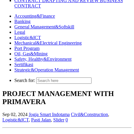
CONTRACT DRAFTING AND REVIEW BUSINESS
CONTRACT
Accounting&Finance
Banking
General Management&Softskill
Legal
Logistic&ICT
Mechanical&Electrical Engineering
Port Program
Oil, Gas&Mining
Safety, Healthy&Environment
Sertifikasi
Strategic&Operation Management
Search for:
PROJECT MANAGEMENT WITH
PRIMAVERA
Sep 02, 2024
Jogja Smart Indotama
Civil&Construction
,
Logistic&ICT
,
Pasti Jalan
,
Slider
0