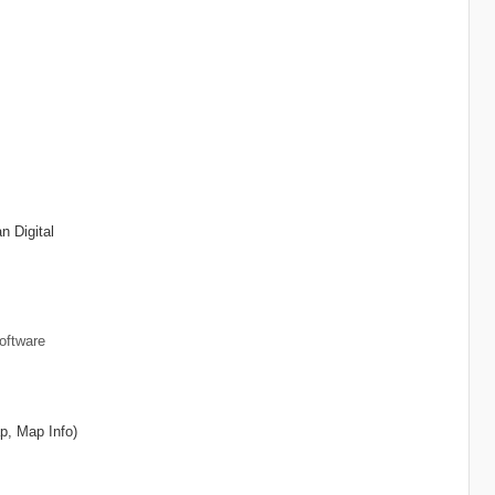
 Digital
oftware
p, Map Info)