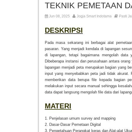
TEKNIK PEMETAAN 
Jun 08, 2025
Jogja Smart Indotama
Pasti Ja
DESKRIPSI
Pada masa sekarang ini berbagai alat pemetaan
pasaran. Yang menjadi kendala di lapangan ses
di lapangan, tetapi bagaimana mengolah data 
Dibeberapa instansi dan perusahaan antara orang
lapangan menjadi peta merupakan bagian yang ber
input yang menyebabkan peta jadi tidak akurat. 
memberikan data berupa file kepada bagian pen
melakukan input secara manual sehingga kesalaha
data dapat langsung mengolah file data dari lapang
MATERI
1. Penjelasan umum survey and mapping
2. Dasar-Dasar Pemetaan Digital
3. Pengetahuan Perangkat keras dan Alat-alat Uku