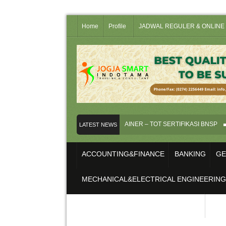
Home
Profile
JADWAL REGULER & ONLINE 
UJI KOMPETENSI INSTRUKTUR/TRAINER – TOT SERTIFIKASI BNSP
PEL
LATEST NEWS
ACCOUNTING&FINANCE
BANKING
GE
MECHANICAL&ELECTRICAL ENGINEERING
SAFETY, HEALTHY&ENVIRONMENT
SERT