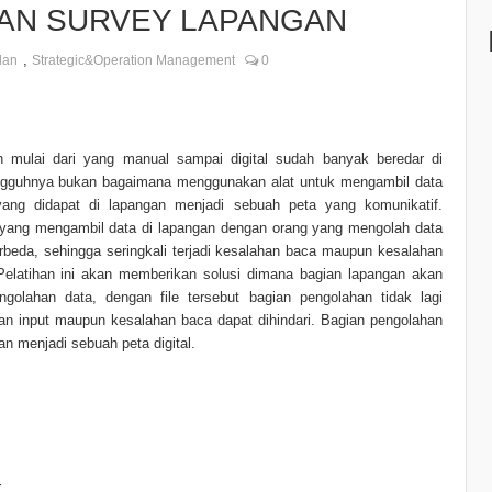
DAN SURVEY LAPANGAN
,
lan
Strategic&Operation Management
0
 mulai dari yang manual sampai digital sudah banyak beredar di
ungguhnya bukan bagaimana menggunakan alat untuk mengambil data
yang didapat di lapangan menjadi sebuah peta yang komunikatif.
 yang mengambil data di lapangan dengan orang yang mengolah data
beda, sehingga seringkali terjadi kesalahan baca maupun kesalahan
Pelatihan ini akan memberikan solusi dimana bagian lapangan akan
golahan data, dengan file tersebut bagian pengolahan tidak lagi
n input maupun kesalahan baca dapat dihindari. Bagian pengolahan
an menjadi sebuah peta digital.
r