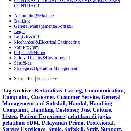
CONTRACT DRAFTING AND REVIEW BUSINESS
CONTRACT
Accounting&Finance
Banking
General Management&Softskill
Legal
Logistic&ICT
Mechanical&Electrical Engineering
Port Program
Oil, Gas&Mining
Safety, Healthy&Environment
Sertifikasi
Strategic&Operation Management
Search for:
Tag Archive:
Berkualitas
,
Caring
,
Communication
,
Complaint
,
Customer
,
Customer Service
,
General
Management and Softskill
,
Handal
,
Handling
Complaint
,
Handling Customer
,
Just Culture
,
Listen
,
Patient Experience
,
pelatihan di jogja
,
pelatihan SDM
,
Pelayanan Prima
,
Profesional
,
Service Excellence
,
Smile
,
Softskill
,
Staff
,
Support
,