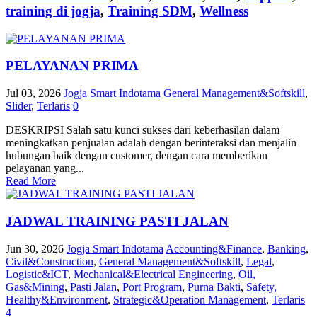
training di jogja
,
Training SDM
,
Wellness
PELAYANAN PRIMA
Jul 03, 2026
Jogja Smart Indotama
General Management&Softskill
,
Slider
,
Terlaris
0
DESKRIPSI Salah satu kunci sukses dari keberhasilan dalam
meningkatkan penjualan adalah dengan berinteraksi dan menjalin
hubungan baik dengan customer, dengan cara memberikan
pelayanan yang...
Read More
JADWAL TRAINING PASTI JALAN
Jun 30, 2026
Jogja Smart Indotama
Accounting&Finance
,
Banking
,
Civil&Construction
,
General Management&Softskill
,
Legal
,
Logistic&ICT
,
Mechanical&Electrical Engineering
,
Oil,
Gas&Mining
,
Pasti Jalan
,
Port Program
,
Purna Bakti
,
Safety,
Healthy&Environment
,
Strategic&Operation Management
,
Terlaris
4