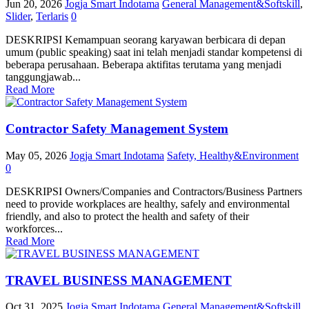
Jun 20, 2026
Jogja Smart Indotama
General Management&Softskill
,
Slider
,
Terlaris
0
DESKRIPSI Kemampuan seorang karyawan berbicara di depan
umum (public speaking) saat ini telah menjadi standar kompetensi di
beberapa perusahaan. Beberapa aktifitas terutama yang menjadi
tanggungjawab...
Read More
Contractor Safety Management System
May 05, 2026
Jogja Smart Indotama
Safety, Healthy&Environment
0
DESKRIPSI Owners/Companies and Contractors/Business Partners
need to provide workplaces are healthy, safely and environmental
friendly, and also to protect the health and safety of their
workforces...
Read More
TRAVEL BUSINESS MANAGEMENT
Oct 31, 2025
Jogja Smart Indotama
General Management&Softskill
,