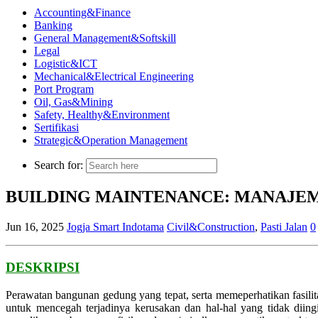
Accounting&Finance
Banking
General Management&Softskill
Legal
Logistic&ICT
Mechanical&Electrical Engineering
Port Program
Oil, Gas&Mining
Safety, Healthy&Environment
Sertifikasi
Strategic&Operation Management
Search for:
BUILDING MAINTENANCE: MANAJEM
Jun 16, 2025
Jogja Smart Indotama
Civil&Construction
,
Pasti Jalan
0
DESKRIPS
I
Perawatan bangunan gedung yang tepat, serta memeperhatikan fasilita
untuk mencegah terjadinya kerusakan dan hal-hal yang tidak dii