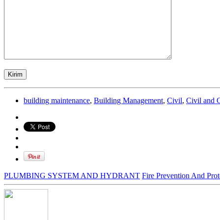
building maintenance
,
Building Management
,
Civil
,
Civil and 
PLUMBING SYSTEM AND HYDRANT
Fire Prevention And Pro