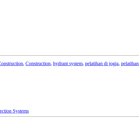
Construction
,
Construction
,
hydrant system
,
pelatihan di jogja
,
pelatih
tection Systems