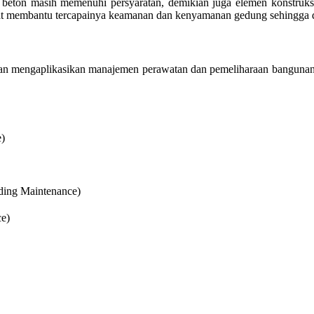
beton masih memenuhi persyaratan, demikian juga elemen konstruksi ya
ngat membantu tercapainya keamanan dan kenyamanan gedung sehingga 
 dan mengaplikasikan manajemen perawatan dan pemeliharaan bangunan
)
ding Maintenance)
ce)