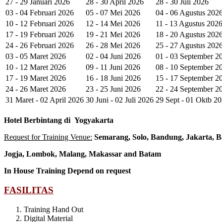
27 - 29 Januari 2026
28 - 30 April 2026
28 - 30 Juli 2026
03 - 04 Februari 2026
05 - 07 Mei 2026
04 - 06 Agustus 202
10 - 12 Februari 2026
12 - 14 Mei 2026
11 - 13 Agustus 202
17 - 19 Februari 2026
19 - 21 Mei 2026
18 - 20 Agustus 202
24 - 26 Februari 2026
26 - 28 Mei 2026
25 - 27 Agustus 202
03 - 05 Maret 2026
02 - 04 Juni 2026
01 - 03 September 2
10 - 12 Maret 2026
09 - 11 Juni 2026
08 - 10 September 2
17 - 19 Maret 2026
16 - 18 Juni 2026
15 - 17 September 2
24 - 26 Maret 2026
23 - 25 Juni 2026
22 - 24 September 2
31 Maret - 02 April 2026
30 Juni - 02 Juli 2026
29 Sept - 01 Oktb 2
Hotel
Berbintang di
Yogyakarta
Request for Training Venue:
Semarang, Solo, Bandung, Jakarta, B
Jogja
, Lombok
, Malang, Makassar
and Batam
In House Training
Depend on request
FASILITAS
Training Hand Out
Digital Material