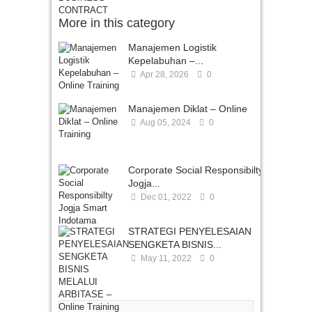
More in this category
Manajemen Logistik
Kepelabuhan –...
Apr 28, 2026
0
Manajemen Diklat – Online
Aug 05, 2024
0
Corporate Social Responsibilty
Jogja...
Dec 01, 2022
0
STRATEGI PENYELESAIAN
SENGKETA BISNIS...
May 11, 2022
0