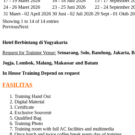
17 - 19 Maret 2026
16 - 18 Juni 2026
15 - 17 September 2
24 - 26 Maret 2026
23 - 25 Juni 2026
22 - 24 September 2
31 Maret - 02 April 2026
30 Juni - 02 Juli 2026
29 Sept - 01 Oktb 2
Showing 1 to 14 of 14 entries
Previous
Next
Hotel Berbintang di Yogyakarta
Request for Training Venue:
Semarang, Solo, Bandung, Jakarta, B
Jogja
, Lombok
, Malang, Makassar
and Batam
In House Training
Depend on request
FASILITAS
Training Hand Out
Digital Material
Certificate
Exclusive Souvenir
Qualified Bag
Training Photo
Training room with full AC facilities and multimedia
Once lunch and twice coffee break every day of training