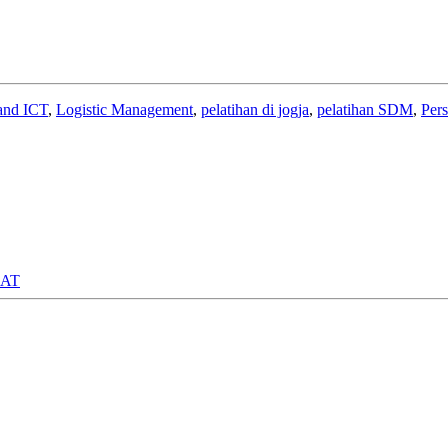
 and ICT
,
Logistic Management
,
pelatihan di jogja
,
pelatihan SDM
,
Per
RAT