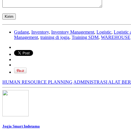
Gudang
,
Inventory
,
Inventory Management
,
Logistic
,
Logistic
Management
,
training di jogja
,
Training SDM
,
WAREHOUSE
HUMAN RESOURCE PLANNING
ADMINISTRASI ALAT BE
Jogja Smart Indotama