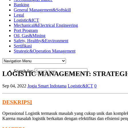
Banking
General Management&Softskill
Legal
Logistic&ICT
Mechanical&Electrical Engineering
Port Program
Oil, Gas&Mining
Safety, Healthy&Environment
Sertifikasi
Strategic&Operation Management
Search for:
LOGISTIC MANAGEMENT: STRATEGI
Sep 04, 2022
Jogja Smart Indotama
Logistic&ICT
0
DESKRIPS
I
Operasional Logistik termasuk masalah yang cukup unik dan komplek
Karena masalah logistik berkaitan dengan efektifitas dan efisiensi p