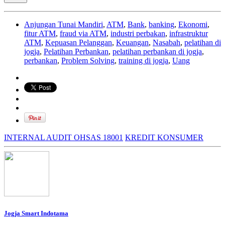
Anjungan Tunai Mandiri
,
ATM
,
Bank
,
banking
,
Ekonomi
,
fitur ATM
,
fraud via ATM
,
industri perbakan
,
infrastruktur
ATM
,
Kepuasan Pelanggan
,
Keuangan
,
Nasabah
,
pelatihan di
jogja
,
Pelatihan Perbankan
,
pelatihan perbankan di jogja
,
perbankan
,
Problem Solving
,
training di jogja
,
Uang
INTERNAL AUDIT OHSAS 18001
KREDIT KONSUMER
Jogja Smart Indotama