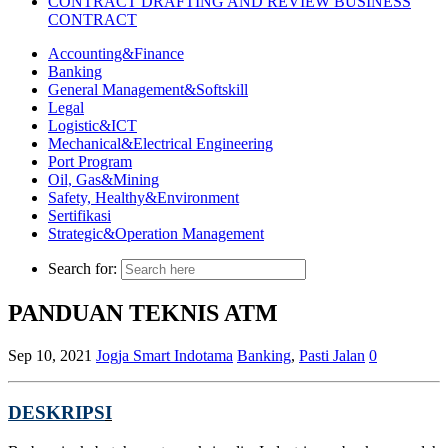
CONTRACT DRAFTING AND REVIEW BUSINESS
CONTRACT
Accounting&Finance
Banking
General Management&Softskill
Legal
Logistic&ICT
Mechanical&Electrical Engineering
Port Program
Oil, Gas&Mining
Safety, Healthy&Environment
Sertifikasi
Strategic&Operation Management
Search for:
PANDUAN TEKNIS ATM
Sep 10, 2021
Jogja Smart Indotama
Banking
,
Pasti Jalan
0
DESKRIPS
I