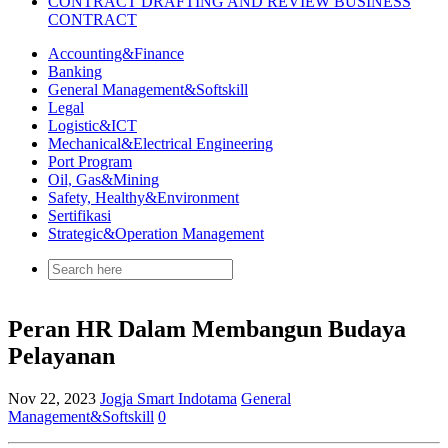
CONTRACT DRAFTING AND REVIEW BUSINESS
CONTRACT
Accounting&Finance
Banking
General Management&Softskill
Legal
Logistic&ICT
Mechanical&Electrical Engineering
Port Program
Oil, Gas&Mining
Safety, Healthy&Environment
Sertifikasi
Strategic&Operation Management
Search
for:
Peran HR Dalam Membangun Budaya
Pelayanan
Nov 22, 2023
Jogja Smart Indotama
General
Management&Softskill
0