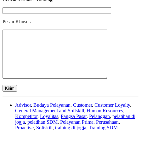
Pesan Khusus
Advisor
,
Budaya Pelayanan
,
Customer
,
Customer Loyalty
,
General Management and Softskill
,
Human Resources
,
Kompetitor
,
Loyalitas
,
Pangsa Pasar
,
Pelanggan
,
pelatihan di
jogja
,
pelatihan SDM
,
Pelayanan Prima
,
Perusahaan
,
Proactive
,
Softskill
,
training di jogja
,
Training SDM