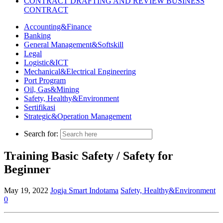
CONTRACT DRAFTING AND REVIEW BUSINESS
CONTRACT
Accounting&Finance
Banking
General Management&Softskill
Legal
Logistic&ICT
Mechanical&Electrical Engineering
Port Program
Oil, Gas&Mining
Safety, Healthy&Environment
Sertifikasi
Strategic&Operation Management
Search for:
Training Basic Safety / Safety for
Beginner
May 19, 2022
Jogja Smart Indotama
Safety, Healthy&Environment
0