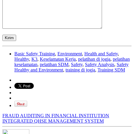
Basic Safety Training
,
Environment
,
Health and Safety
,
Healthy
,
K3
,
Keselamatan Kerja
,
pelatihan di jogja
,
pelatihan
keselamatan
,
pelatihan SDM
,
Safety
,
Safety Analysis
,
Safety
Healthy and Environment
,
training di jogja
,
Training SDM
FRAUD AUDITING IN FINANCIAL INSTITUTION
INTEGRATED QHSE MANAGEMENT SYSTEM