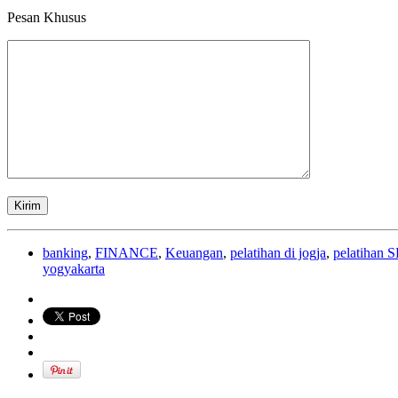
Pesan Khusus
banking
,
FINANCE
,
Keuangan
,
pelatihan di jogja
,
pelatihan
yogyakarta