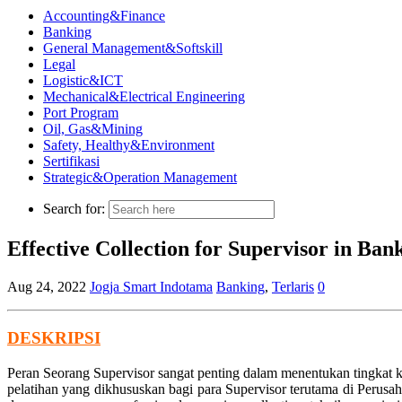
Accounting&Finance
Banking
General Management&Softskill
Legal
Logistic&ICT
Mechanical&Electrical Engineering
Port Program
Oil, Gas&Mining
Safety, Healthy&Environment
Sertifikasi
Strategic&Operation Management
Search for:
Effective Collection for Supervisor in B
Aug 24, 2022
Jogja Smart Indotama
Banking
,
Terlaris
0
DESKRIPSI
Peran Seorang Supervisor sangat penting dalam menentukan tingkat k
pelatihan yang dikhususkan bagi para Supervisor terutama di Perusa