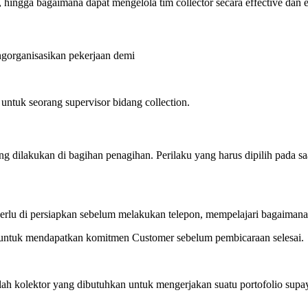
i, hingga bagaimana dapat mengelola tim collector secara effective dan 
gorganisasikan pekerjaan demi
ntuk seorang supervisor bidang collection.
g dilakukan di bagihan penagihan. Perilaku yang harus dipilih pada sa
erlu di persiapkan sebelum melakukan telepon, mempelajari bagaiman
 untuk mendapatkan komitmen Customer sebelum pembicaraan selesai.
olektor yang dibutuhkan untuk mengerjakan suatu portofolio supaya po