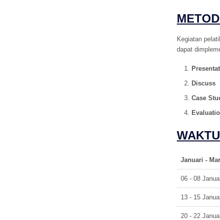
METOD
Kegiatan pelat
dapat dimpleme
Presenta
Discuss
Case Stu
Evaluati
WAKTU
Januari - Mar
06 - 08 Janua
13 - 15 Janua
20 - 22 Janua