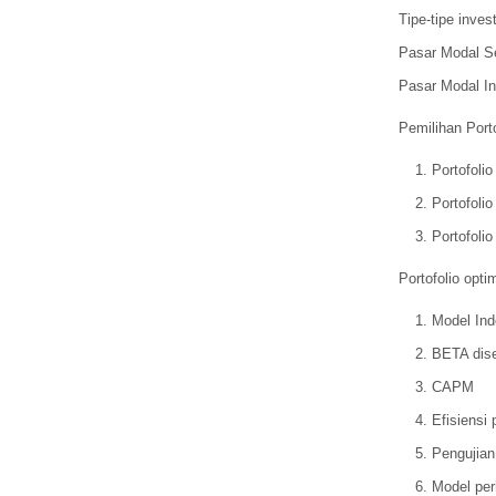
Tipe-tipe inves
Pasar Modal S
Pasar Modal I
Pemilihan Porto
Portofolio
Portofoli
Portofoli
Portofolio opt
Model Ind
BETA dise
CAPM
Efisiensi 
Pengujian
Model per