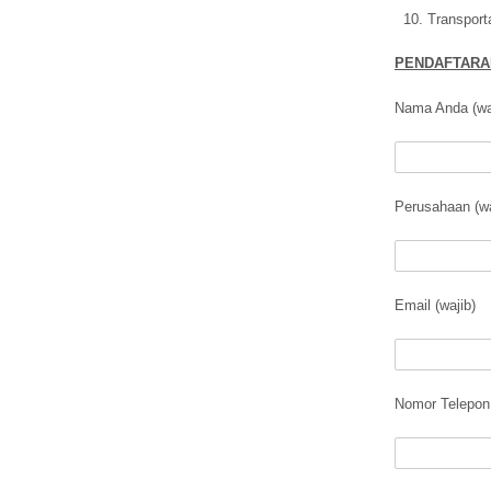
Transporta
PENDAFTARA
Nama Anda (wa
Perusahaan (wa
Email (wajib)
Nomor Telepon 