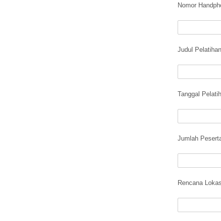
Nomor Handpho
Judul Pelatihan
Tanggal Pelati
Jumlah Pesert
Rencana Lokasi