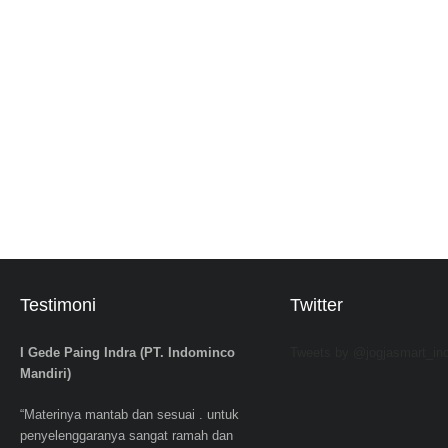
Testimoni
Twitter
I Gede Paing Indra (PT. Indominco
Tweets by @jogjasmart_in
Mandiri)
“Materinya mantab dan sesuai . untuk
penyelenggaranya sangat ramah dan