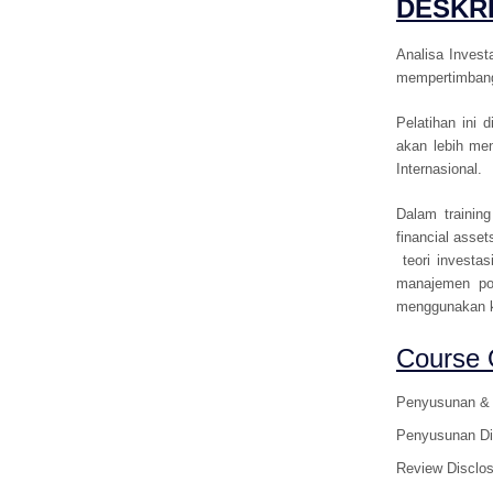
DESKRI
Analisa Invest
mempertimbang
Pelatihan ini
akan lebih me
Internasional.
Dalam trainin
financial asse
teori investa
manajemen por
menggunakan ko
Course O
Penyusunan & 
Penyusunan Di
Review Disclo