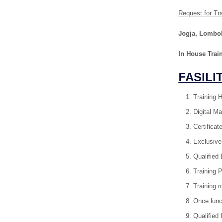
Request for Tr
Jogja
, Lombo
In House Trai
FASILI
Training 
Digital Ma
Certificat
Exclusive
Qualified
Training 
Training r
Once lunc
Qualified 