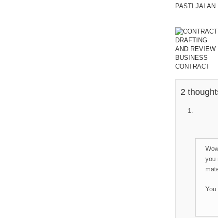
2 thought
Wow,
you 
mate
You 