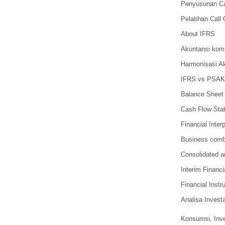
Penyusunan Ca
Pelatihan Call
About IFRS
Akuntansi komp
Harmonisasi Ak
IFRS vs PSAK
Balance Sheet
Cash Flow Sta
Financial Interp
Business combi
Consolidated a
Interim Financia
Financial Inst
Analisa Invest
Konsumsi, Inv